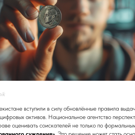
ik
екистане вступили в силу обновлённые правила выда
цифровых активов. Национальное агентство перспек
аве оценивать соискателей не только по формальным
ованного суждения»
. Это решение может стать осн