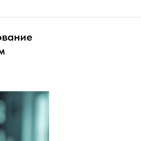
ование
м