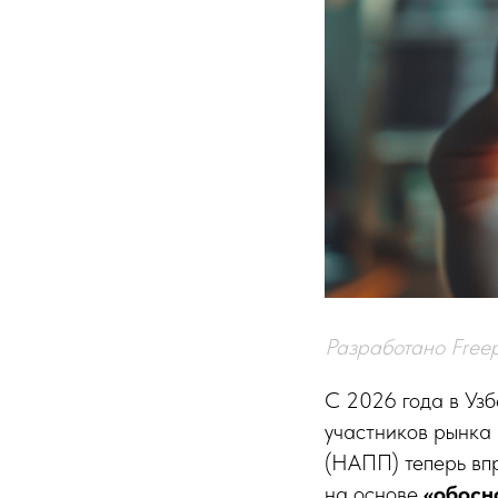
Разработано Freep
С 2026 года в Узб
участников рынка 
(НАПП) теперь впр
на основе
«обосн