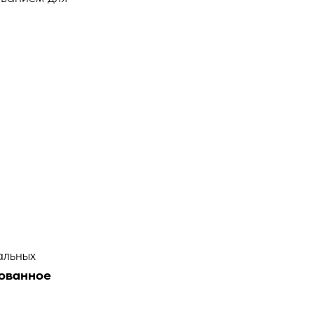
альных
ованное