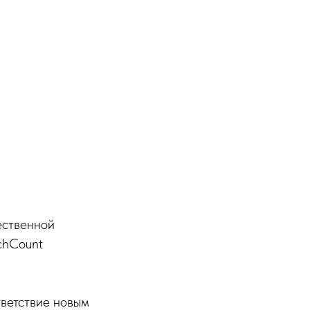
ественной
chCount
ветствие новым