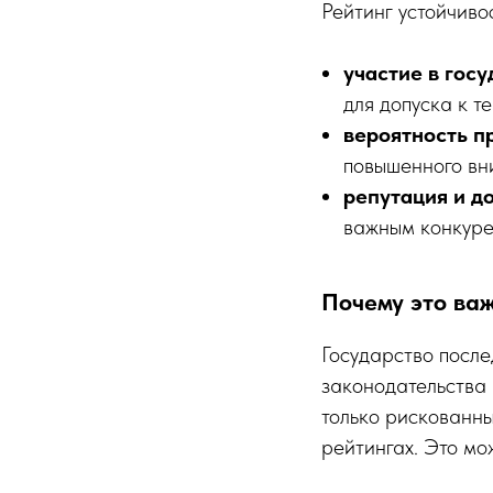
Рейтинг устойчиво
участие в гос
для допуска к т
вероятность п
повышенного вн
репутация и д
важным конкуре
Почему это ва
Государство после
законодательства
только рискованн
рейтингах. Это мо