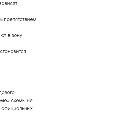
зависят:
ь препятствием
ют в зону
становится
дового
рые» схемы не
в официальных