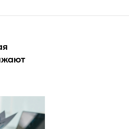
ая
ижают