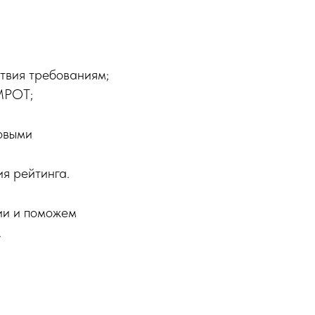
ствия требованиям;
 МРОТ;
новыми
я рейтинга.
ии и поможем
.