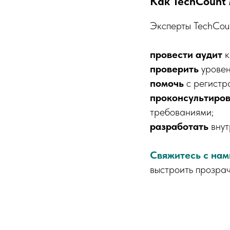
Как TechCount
Эксперты TechCoun
провести аудит
к
проверить
уровен
помочь
с регистр
проконсультиров
требованиями;
разработать
внут
Свяжитесь с нам
выстроить прозрач